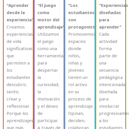
"Aprender
"El juego
"Los
"Experiencias
desde la
como
estudiantes
diseñadas
experiencia"
motor del
son
para
Creamos
aprendizaje"
protagonistas"
aprender"
experiencias
Utilizamos
Promovemos
Cada
de vida
el juego
espacios
actividad
significativas
como una
donde
forma
que
herramienta
niños,
parte de
permiten a
para
niñas y
una
los
despertar
jóvenes
secuencia
estudiantes
la
tienen un
pedagógica
descubrir,
curiosidad,
rol activo
intencionada,
sentir,
la
en su
diseñada
crear y
motivación
proceso de
para
reflexionar.
y el deseo
aprendizaje.
involucrar
Porque los
de
Opinan,
progresivame
aprendizajes
participar.
deciden,
a los
que más
A través de
colaboran
estudiantes.