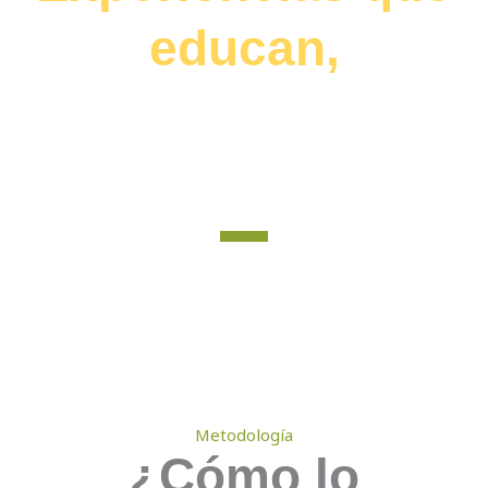
educan,
aprendizajes que
transforman.
No enseñamos emociones.
Creamos experiencias para
vivirlas.
Metodología
¿Cómo lo