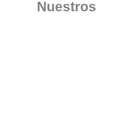
Nuestros
programas
Iniciativas extracurriculares
diseñadas para complementar el
currículum escolar, abordando
necesidades socioemocionales
específicas de cada comunidad.
Robótica Educativa
CreaCine
Experiencias
Programa de
tecnológicas y
creación
prácticas que
audiovisual que
desarrollan
fortalece la
pensamiento
creatividad, la