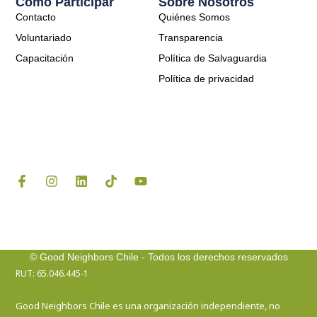
Cómo Participar
Sobre Nosotros
Contacto
Quiénes Somos
Voluntariado
Transparencia
Capacitación
Política de Salvaguardia
Política de privacidad
F
I
L
T
Y
a
n
i
i
o
c
s
n
k
u
e
t
k
t
t
b
a
e
o
u
o
g
d
k
b
o
r
i
e
© Good Neighbors Chile - Todos los derechos reservados
k
a
n
RUT: 65.046.445-1
-
m
f
Good Neighbors Chile es una organización independiente, no