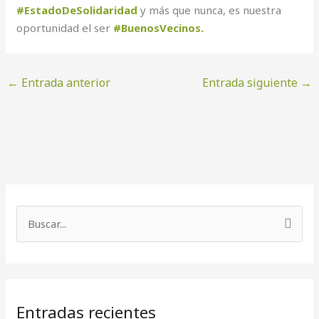
#EstadoDeSolidaridad
y más que nunca, es nuestra
oportunidad el ser
#BuenosVecinos.
←
Entrada anterior
Entrada siguiente
→
B
u
s
c
Entradas recientes
a