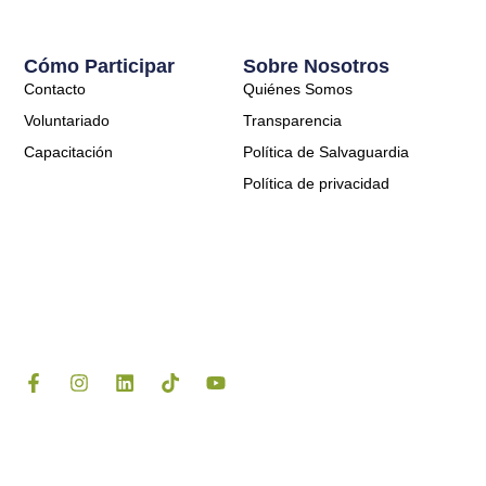
Cómo Participar
Sobre Nosotros
Contacto
Quiénes Somos
Voluntariado
Transparencia
Capacitación
Política de Salvaguardia
Política de privacidad
F
I
L
T
Y
a
n
i
i
o
c
s
n
k
u
e
t
k
t
t
b
a
e
o
u
o
g
d
k
b