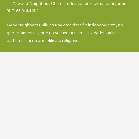
o
r
i
e
© Good Neighbors Chile - Todos los derechos reservados
k
a
n
RUT: 65.046.445-1
-
m
f
Good Neighbors Chile es una organización independiente, no
gubernamental, y que no se involucra en actividades políticas
partidarias ni en proselitismo religioso.