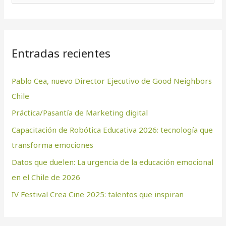
u
s
c
Entradas recientes
a
r
Pablo Cea, nuevo Director Ejecutivo de Good Neighbors
p
Chile
o
Práctica/Pasantía de Marketing digital
r
:
Capacitación de Robótica Educativa 2026: tecnología que
transforma emociones
Datos que duelen: La urgencia de la educación emocional
en el Chile de 2026
IV Festival Crea Cine 2025: talentos que inspiran