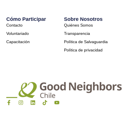
Cómo Participar
Sobre Nosotros
Contacto
Quiénes Somos
Voluntariado
Transparencia
Capacitación
Política de Salvaguardia
Política de privacidad
F
I
L
T
Y
a
n
i
i
o
c
s
n
k
u
e
t
k
t
t
b
a
e
o
u