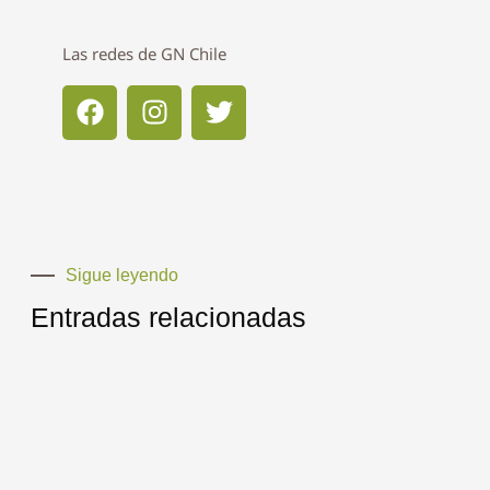
Las redes de GN Chile
F
I
T
a
n
w
c
s
i
e
t
t
b
a
t
o
g
e
o
r
r
Sigue leyendo
k
a
m
Entradas relacionadas