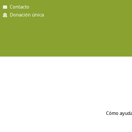
Ir
Contacto
al
Donación única
contenido
Cómo ayud