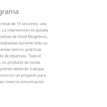
ograma
 total de
16 sesiones
, una
.
La intervención es guiada
ialista de Good Neighbors,
estudiantes durante todo su
entas teórico-prácticas
o de objetivos. T
odo el
, es producto de los/as
quienes deberán trabajar
onstruir un proyecto para
des como la comunicación