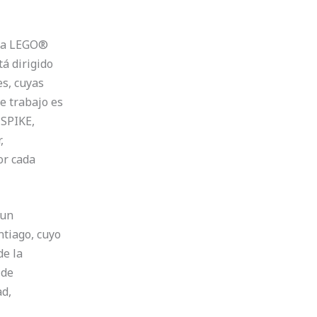
ca
LEGO®
á dirigido
es
, cuyas
e trabajo es
 SPIKE,
,
or cada
 un
ntiago,
cuyo
de la
 de
ad,