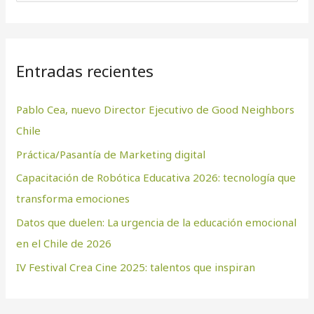
u
s
c
Entradas recientes
a
r
Pablo Cea, nuevo Director Ejecutivo de Good Neighbors
p
Chile
o
Práctica/Pasantía de Marketing digital
r
:
Capacitación de Robótica Educativa 2026: tecnología que
transforma emociones
Datos que duelen: La urgencia de la educación emocional
en el Chile de 2026
IV Festival Crea Cine 2025: talentos que inspiran