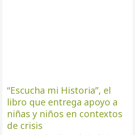
el
libro
que
entrega
apoyo
a
niñas
y
niños
en
contextos
de
“Escucha mi Historia”, el
crisis
libro que entrega apoyo a
niñas y niños en contextos
de crisis