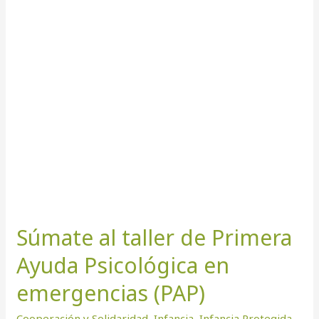
Súmate
al
taller
de
Primera
Ayuda
Psicológica
en
emergencias
(PAP)
Súmate al taller de Primera
Ayuda Psicológica en
emergencias (PAP)
Cooperación y Solidaridad
,
Infancia
,
Infancia Protegida
,