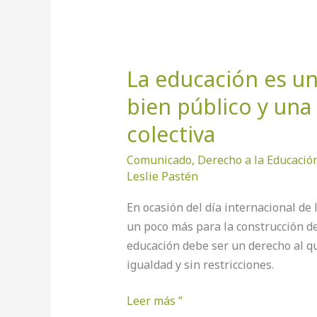
La
educación
La educación es u
es
un
bien público y una
derecho
colectiva
humano,
un
Comunicado
,
Derecho a la Educació
bien
Leslie Pastén
público
En ocasión del día internacional de 
y
un poco más para la construcción de
una
educación debe ser un derecho al q
responsabilidad
igualdad y sin restricciones.
colectiva
Leer más ”