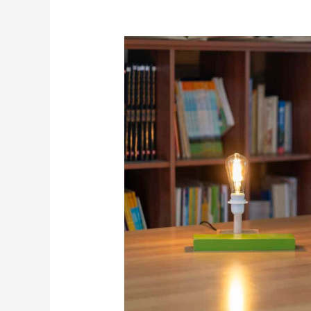
Pablo
Cea,
nuevo
Director
Ejecutivo
de
Good
Neighbors
Chile