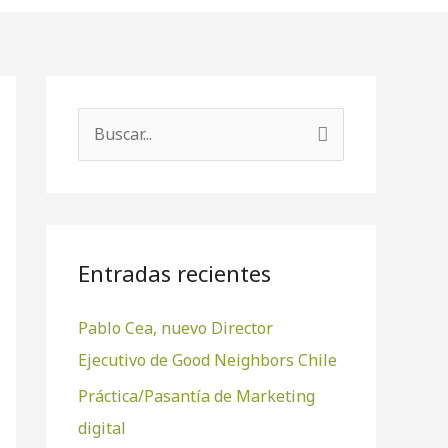
B
u
s
c
a
Entradas recientes
r
Pablo Cea, nuevo Director
p
Ejecutivo de Good Neighbors Chile
o
r
Práctica/Pasantía de Marketing
:
digital