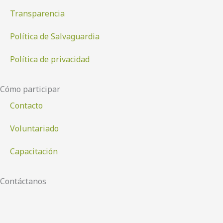
o
r
i
e
Transparencia
k
a
n
-
m
Política de Salvaguardia
f
Política de privacidad
Cómo participar
Contacto
Voluntariado
Capacitación
Contáctanos
Huérfanos 779, Oficina 1001.
Santiago. RM