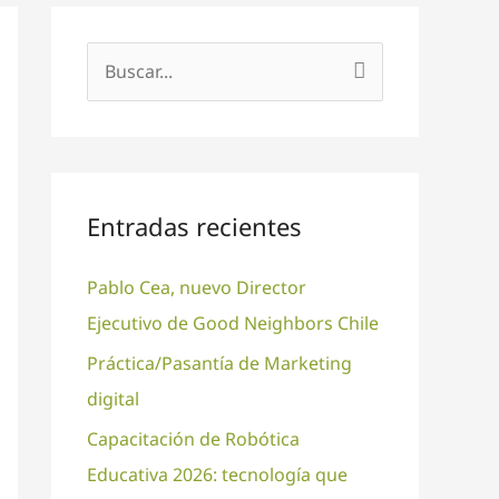
B
u
s
c
a
Entradas recientes
r
Pablo Cea, nuevo Director
p
Ejecutivo de Good Neighbors Chile
o
r
Práctica/Pasantía de Marketing
:
digital
Capacitación de Robótica
Educativa 2026: tecnología que