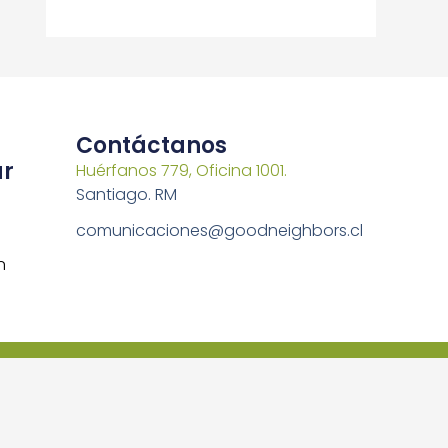
Contáctanos
ar
Huérfanos 779, Oficina 1001.
Santiago. RM
comunicaciones@goodneighbors.cl
n
s