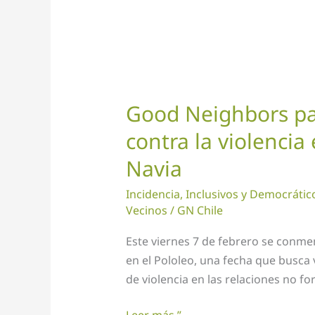
el
pololeo
en
Cerro
Navia
Good Neighbors par
contra la violencia
Navia
Incidencia
,
Inclusivos y Democrátic
Vecinos
/
GN Chile
Este viernes 7 de febrero se conmem
en el Pololeo, una fecha que busca vi
de violencia en las relaciones no fo
Leer más ”