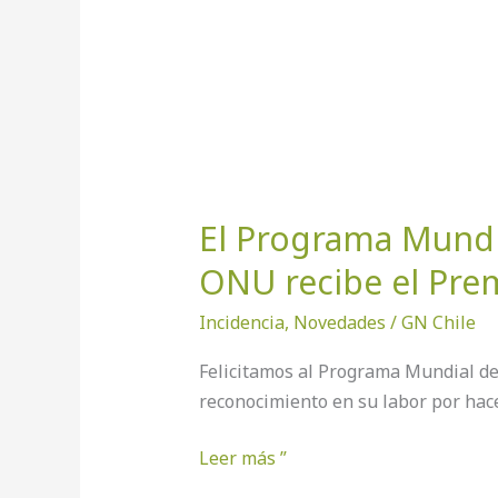
el
Premio
Nobel
de
la
Paz
2020
El Programa Mundi
ONU recibe el Prem
Incidencia
,
Novedades
/
GN Chile
Felicitamos al Programa Mundial de
reconocimiento en su labor por hac
Leer más ”