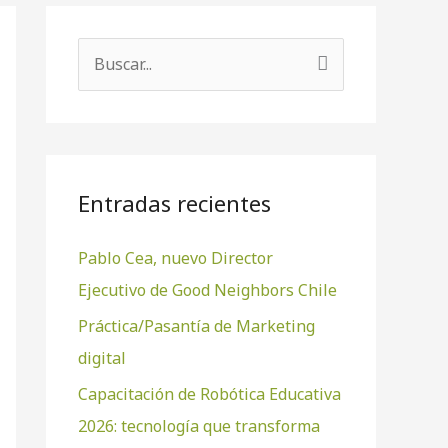
B
u
s
c
a
Entradas recientes
r
Pablo Cea, nuevo Director
p
Ejecutivo de Good Neighbors Chile
o
r
Práctica/Pasantía de Marketing
:
digital
Capacitación de Robótica Educativa
2026: tecnología que transforma