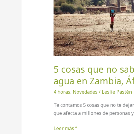
agua
en
Zambia,
África.
5 cosas que no sab
agua en Zambia, Áf
4 horas
,
Novedades
/
Leslie Pastén
Te contamos 5 cosas que no te dejará
que afecta a millones de personas y
Leer más ”