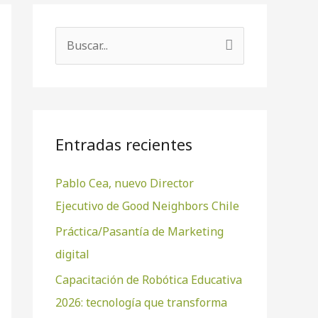
B
u
s
c
a
Entradas recientes
r
Pablo Cea, nuevo Director
p
Ejecutivo de Good Neighbors Chile
o
r
Práctica/Pasantía de Marketing
:
digital
Capacitación de Robótica Educativa
2026: tecnología que transforma