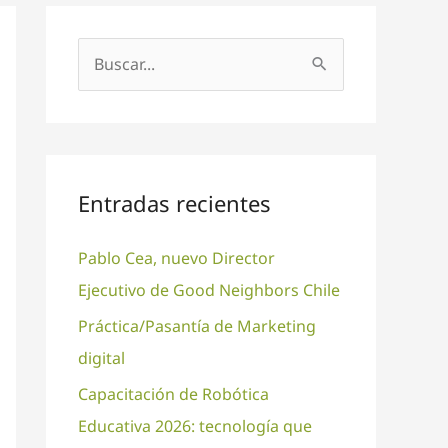
B
u
s
c
a
Entradas recientes
r
Pablo Cea, nuevo Director
p
Ejecutivo de Good Neighbors Chile
o
r
Práctica/Pasantía de Marketing
:
digital
Capacitación de Robótica
Educativa 2026: tecnología que