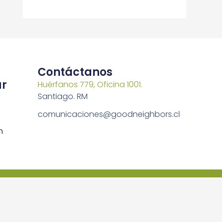
Contáctanos
ar
Huérfanos 779, Oficina 1001.
Santiago. RM
comunicaciones@goodneighbors.cl
n
s