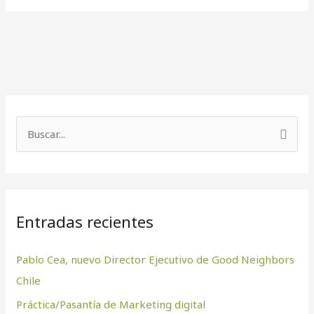
B
u
s
c
Entradas recientes
a
r
Pablo Cea, nuevo Director Ejecutivo de Good Neighbors
p
Chile
o
Práctica/Pasantía de Marketing digital
r